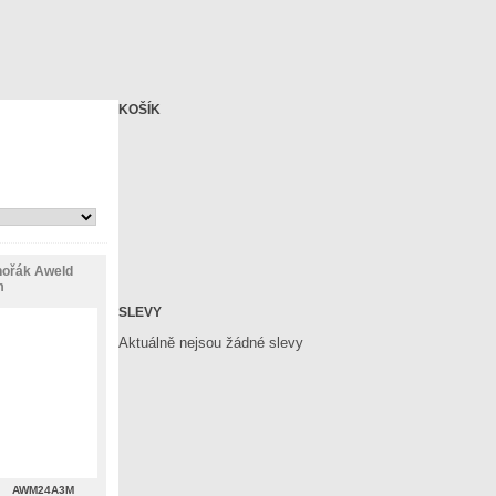
KOŠÍK
hořák Aweld
m
SLEVY
Aktuálně nejsou žádné slevy
AWM24A3M