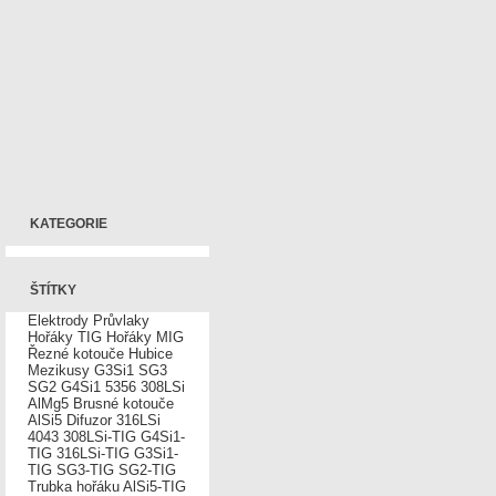
KATEGORIE
ŠTÍTKY
Elektrody
Průvlaky
Hořáky TIG
Hořáky MIG
Řezné kotouče
Hubice
Mezikusy
G3Si1
SG3
SG2
G4Si1
5356
308LSi
AlMg5
Brusné kotouče
AlSi5
Difuzor
316LSi
4043
308LSi-TIG
G4Si1-
TIG
316LSi-TIG
G3Si1-
TIG
SG3-TIG
SG2-TIG
Trubka hořáku
AlSi5-TIG