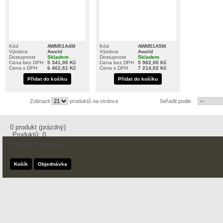
Kód
AWM51A4M
Kód
AWM51A5M
Výrobce
Aweld
Výrobce
Aweld
Dostupnost
Skladem
Dostupnost
Skladem
Cena bez DPH
5 341,00 Kč
Cena bez DPH
5 962,00 Kč
Cena s DPH
6 462,61 Kč
Cena s DPH
7 214,02 Kč
Přidat do košíku
Přidat do košíku
Zobrazit
produktů na stránce
Seřadit podle
0
produkt
(prázdný)
Produktů:
0
0,00 Kč
K úhradě
Košík
Objednávka