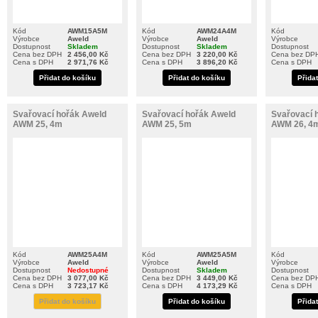
Kód
AWM15A5M
Kód
AWM24A4M
Kód
Výrobce
Aweld
Výrobce
Aweld
Výrobce
Dostupnost
Skladem
Dostupnost
Skladem
Dostupnost
Cena bez DPH
2 456,00 Kč
Cena bez DPH
3 220,00 Kč
Cena bez DP
Cena s DPH
2 971,76 Kč
Cena s DPH
3 896,20 Kč
Cena s DPH
Přidat do košíku
Přidat do košíku
Přida
Svařovací hořák Aweld
Svařovací hořák Aweld
Svařovací 
AWM 25, 4m
AWM 25, 5m
AWM 26, 4
Kód
AWM25A4M
Kód
AWM25A5M
Kód
Výrobce
Aweld
Výrobce
Aweld
Výrobce
Dostupnost
Nedostupné
Dostupnost
Skladem
Dostupnost
Cena bez DPH
3 077,00 Kč
Cena bez DPH
3 449,00 Kč
Cena bez DP
Cena s DPH
3 723,17 Kč
Cena s DPH
4 173,29 Kč
Cena s DPH
Přidat do košíku
Přidat do košíku
Přida