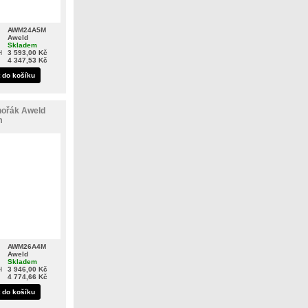
AWM24A5M
Aweld
Skladem
H
3 593,00 Kč
4 347,53 Kč
t do košíku
hořák Aweld
m
AWM26A4M
Aweld
Skladem
H
3 946,00 Kč
4 774,66 Kč
t do košíku