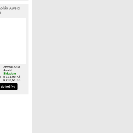
hořák Aweld
m
AWM36A5M
Aweld
Skladem
H
5 131,00 Kč
6 208,51 Kč
t do košíku