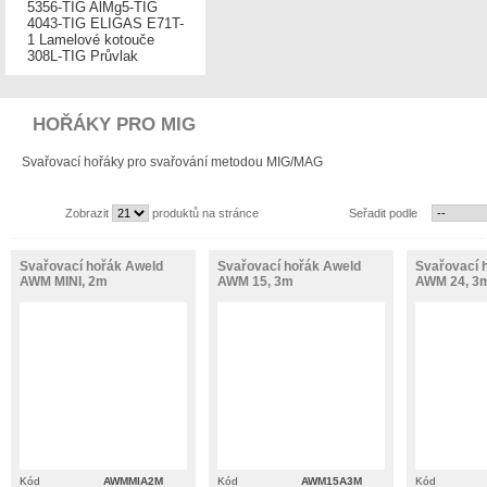
5356-TIG
AlMg5-TIG
4043-TIG
ELIGAS
E71T-
1
Lamelové kotouče
308L-TIG
Průvlak
HOŘÁKY PRO MIG
Svařovací hořáky pro svařování metodou MIG/MAG
Zobrazit
produktů na stránce
Seřadit podle
Svařovací hořák Aweld
Svařovací hořák Aweld
Svařovací 
AWM MINI, 2m
AWM 15, 3m
AWM 24, 3
Kód
AWMMIA2M
Kód
AWM15A3M
Kód