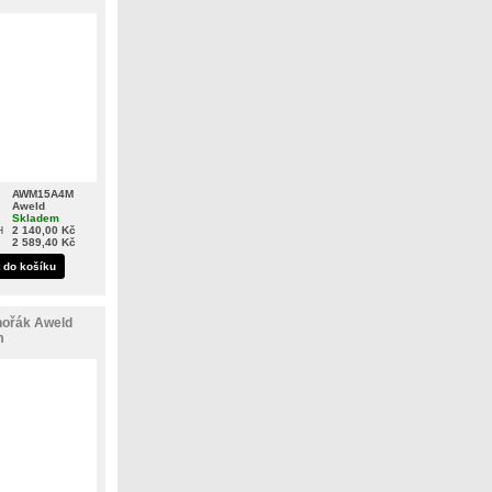
AWM15A4M
Aweld
Skladem
H
2 140,00 Kč
2 589,40 Kč
t do košíku
hořák Aweld
m