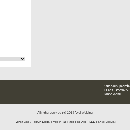
Obchodní podmín
O nás - kontakty
Mapa webu
All right reserved (c) 2013 Axel Welding
Tvorba webu TripOn Digital
|
Mobilní aplikace PepiApp
|
LED panely DigiDay