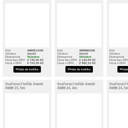
Kód
AWM51A3M
Kód
AWMMIA3M
Kód
Výrobce
Aweld
Výrobce
Aweld
Výrobce
Dostupnost
Skladem
Dostupnost
Skladem
Dostupnost
Cena bez DPH
4 730,00 Kč
Cena bez DPH
2 134,00 Kč
Cena bez DP
Cena s DPH
5 723,30 Kč
Cena s DPH
2 582,14 Kč
Cena s DPH
Přidat do košíku
Přidat do košíku
Přida
Svařovací hořák Aweld
Svařovací hořák Aweld
Svařovací 
AWM 15, 5m
AWM 24, 4m
AWM 24, 5