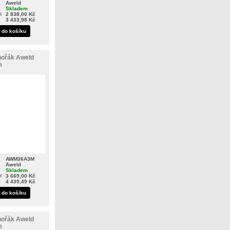
Aweld
Skladem
H
2 838,00 Kč
3 433,98 Kč
t do košíku
hořák Aweld
m
AWM36A3M
Aweld
Skladem
H
3 669,00 Kč
4 439,49 Kč
t do košíku
hořák Aweld
m