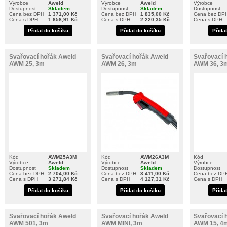
Výrobce
Aweld
Výrobce
Aweld
Výrobce
Dostupnost
Skladem
Dostupnost
Skladem
Dostupnost
Cena bez DPH
1 371,00 Kč
Cena bez DPH
1 835,00 Kč
Cena bez DP
Cena s DPH
1 658,91 Kč
Cena s DPH
2 220,35 Kč
Cena s DPH
Přidat do košíku
Přidat do košíku
Přida
Svařovací hořák Aweld
Svařovací hořák Aweld
Svařovací 
AWM 25, 3m
AWM 26, 3m
AWM 36, 3
Kód
AWM25A3M
Kód
AWM26A3M
Kód
Výrobce
Aweld
Výrobce
Aweld
Výrobce
Dostupnost
Skladem
Dostupnost
Skladem
Dostupnost
Cena bez DPH
2 704,00 Kč
Cena bez DPH
3 411,00 Kč
Cena bez DP
Cena s DPH
3 271,84 Kč
Cena s DPH
4 127,31 Kč
Cena s DPH
Přidat do košíku
Přidat do košíku
Přida
Svařovací hořák Aweld
Svařovací hořák Aweld
Svařovací 
AWM 501, 3m
AWM MINI, 3m
AWM 15, 4