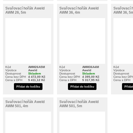
Svařovací hořák Aweld
Svařovací hořák Aweld
Svařovací 
AWM 26, 5m
AWM 36, 4m
AWM 36, 5
Kód
AWM26A5M
Kód
AWM36A4M
Kód
Výrobce
Aweld
Výrobce
Aweld
Výrobce
Dostupnost
Skladem
Dostupnost
Skladem
Dostupnost
Cena bez DPH
4 472,00 Kč
Cena bez DPH
4 395,00 Kč
Cena bez DP
Cena s DPH
5 411,12 Kč
Cena s DPH
5 317,95 Kč
Cena s DPH
Přidat do košíku
Přidat do košíku
Přida
Svařovací hořák Aweld
Svařovací hořák Aweld
AWM 501, 4m
AWM 501, 5m