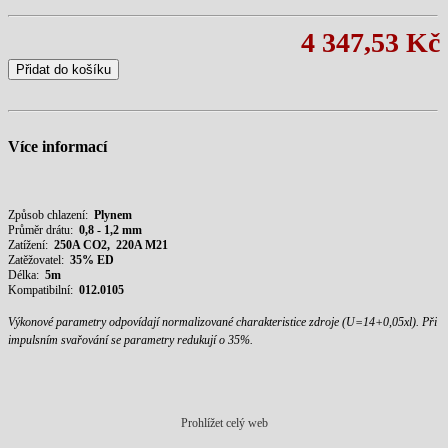
4 347,53 Kč
Přidat do košíku
Více informací
Způsob chlazení:
Plynem
Průměr drátu:
0,8 - 1,2 mm
Zatížení:
25
0A CO2, 220A M21
Zatěžovatel:
35% ED
Délka:
5m
Kompatibilní:
012.0105
Výkonové parametry odpovídají normalizované charakteristice zdroje (U=14+0,05xl). Při
impulsním svařování se parametry redukují o 35%.
Prohlížet celý web