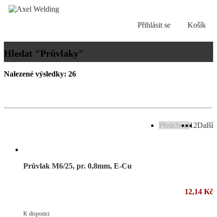
Přihlásit se
Košík
Hledat "Průvlaky"
Nalezené výsledky: 26
Předchozí
1
2
Další
Průvlak M6/25, pr. 0,8mm, E-Cu
12,14 Kč
K dispozici