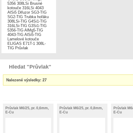
5356
308LSi
Brusné
kotouče
316LSi
4043
AlSi5
Difuzor
SG3-TIG
SG2-TIG
Trubka hořáku
308LSi-TIG
G4Si1-TIG
316LSi-TIG
G3Si1-TIG
5356-TIG
AlMg5-TIG
4043-TIG
AlSi5-TIG
Lamelové kotouče
ELIGAS
E71T-1
308L-
TIG
Průvlak
Hledat "Průvlak"
Nalezené výsledky: 27
Průvlak M6/25, pr. 0,6mm,
Průvlak M6/25, pr. 0,8mm,
Průvlak M6/
E-Cu
E-Cu
E-Cu