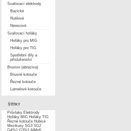
Svařovací elektrody
Bazické
Rutilové
Nerezové
Svařovací hořáky
Hořáky pro MIG
Hořáky pro TIG
Spotřební díly a
příslušenství
Brusivo (abraziva)
Brusné kotouče
Řezné kotouče
Lamelové kotouče
ŠTÍTKY
Průvlaky
Elektrody
Hořáky MIG
Hořáky TIG
Řezné kotouče
Hubice
Mezikusy
SG3
SG2
G4Si1
G3Si1
AlMg5