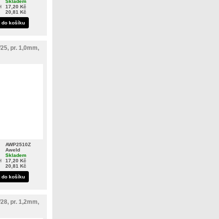
Skladem
H
17,20 Kč
20,81 Kč
t do košíku
25, pr. 1,0mm,
AWP2510Z
Aweld
Skladem
H
17,20 Kč
20,81 Kč
t do košíku
28, pr. 1,2mm,