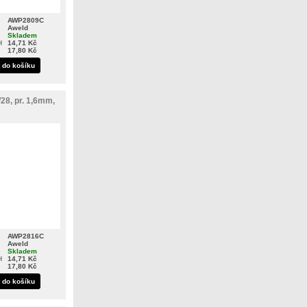
AWP2809C
Aweld
Skladem
H
14,71 Kč
17,80 Kč
t do košíku
28, pr. 1,6mm,
AWP2816C
Aweld
Skladem
H
14,71 Kč
17,80 Kč
t do košíku