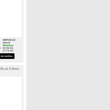
AWP2812Z
Aweld
Skladem
H
22,93 Kč
27,75 Kč
t do košíku
28, pr. 0,9mm,