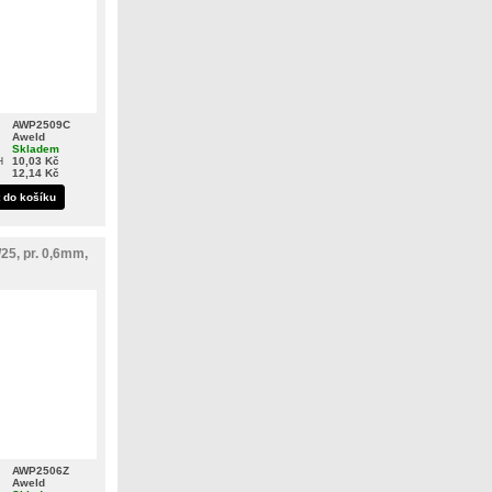
AWP2509C
Aweld
Skladem
H
10,03 Kč
12,14 Kč
t do košíku
25, pr. 0,6mm,
AWP2506Z
Aweld