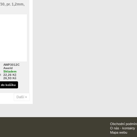
30, pr. 1,2mm,
AWP3012C
Aweld
Skladem
H
22,26 Kč
26,93 Kč
t do košíku
Další »
Obchodní podmín
O nás - kontakty
Mapa webu