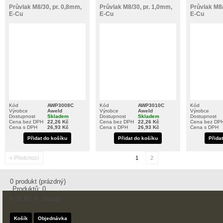
Průvlak M8/30, pr. 0,8mm,
Průvlak M8/30, pr. 1,0mm,
Průvlak M8/
E-Cu
E-Cu
E-Cu
Kód
AWP3008C
Kód
AWP3010C
Kód
Výrobce
Aweld
Výrobce
Aweld
Výrobce
Dostupnost
Skladem
Dostupnost
Skladem
Dostupnost
Cena bez DPH
22,26 Kč
Cena bez DPH
22,26 Kč
Cena bez DP
Cena s DPH
26,93 Kč
Cena s DPH
26,93 Kč
Cena s DPH
Přidat do košíku
Přidat do košíku
Přida
« Předchozí
1
2
0
produkt
(prázdný)
Produktů:
0
0,00 Kč
K úhradě
Košík
Objednávka