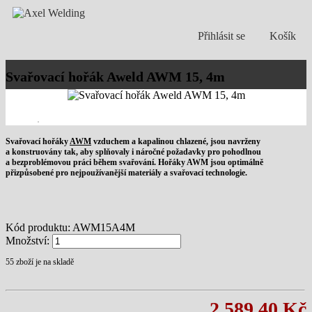
Přihlásit se
Košík
Svařovací hořák Aweld AWM 15, 4m
Svařovací hořáky
AWM
vzduchem a kapalinou chlazené, jsou navrženy
a konstruovány tak, aby splňovaly i náročné požadavky pro pohodlnou
a bezproblémovou práci během svařování. Hořáky AWM jsou optimálně
přizpůsobené pro nejpoužívanější materiály a svařovací technologie.
Kód produktu:
AWM15A4M
Množství:
55
zboží je na skladě
2 589,40 Kč