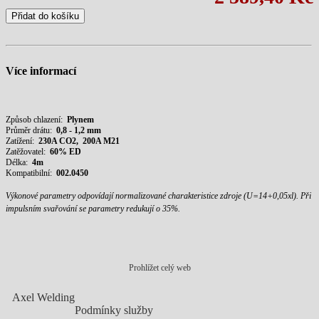
Přidat do košíku
Více informací
Způsob chlazení:
Plynem
Průměr drátu:
0,8 - 1,2 mm
Zatížení:
23
0A CO2, 200A M21
Zatěžovatel:
60% ED
Délka:
4m
Kompatibilní:
002.0450
Výkonové parametry odpovídají normalizované charakteristice zdroje (U=14+0,05xl).
Při
impulsním svařování se parametry redukují o 35%.
Prohlížet celý web
Axel Welding
Podmínky služby