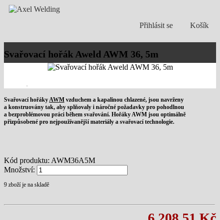
Přihlásit se
Košík
Svařovací hořák Aweld AWM 36, 5m
Svařovací hořáky
AWM
vzduchem a kapalinou chlazené, jsou navrženy
a konstruovány tak, aby splňovaly i náročné požadavky pro pohodlnou
a bezproblémovou práci během svařování. Hořáky AWM jsou optimálně
přizpůsobené pro nejpoužívanější materiály a svařovací technologie.
Kód produktu:
AWM36A5M
Množství:
9
zboží je na skladě
6 208,51 Kč