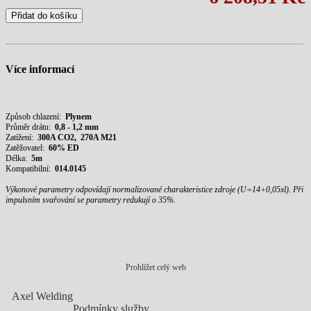
Přidat do košíku
Více informací
Způsob chlazení:
Plynem
Průměr drátu:
0,8 - 1,2 mm
Zatížení:
30
0A CO2, 270A M21
Zatěžovatel:
60% ED
Délka:
5m
Kompatibilní:
014.0145
Výkonové parametry odpovídají normalizované charakteristice zdroje (U=14+0,05xl).
Při
impulsním svařování se parametry redukují o 35%.
Prohlížet celý web
Axel Welding
Podmínky služby