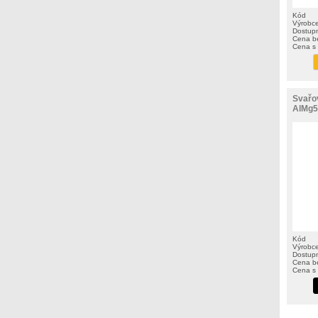
Kód
Výrobc
Dostup
Cena b
Cena s
Svařo
AlMg5 
Kód
Výrobc
Dostup
Cena b
Cena s