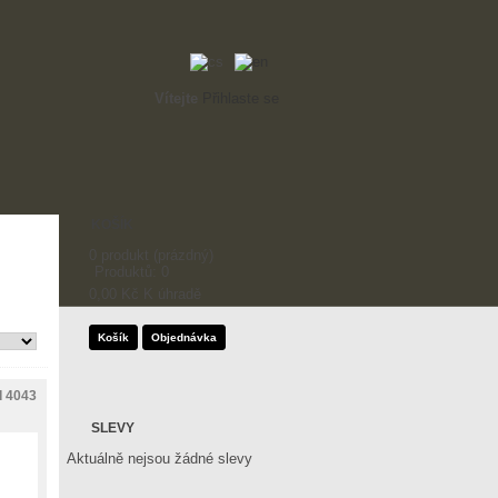
Vítejte
Přihlaste se
KOŠÍK
0
produkt
(prázdný)
Produktů:
0
0,00 Kč
K úhradě
Košík
Objednávka
d 4043
SLEVY
Aktuálně nejsou žádné slevy