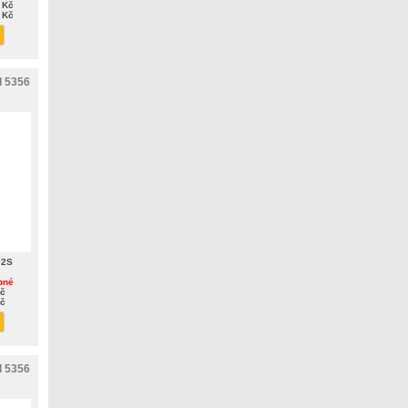
 Kč
 Kč
d 5356
02S
pné
Kč
Kč
d 5356