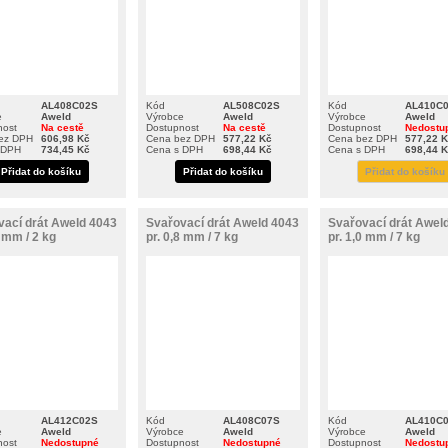
AL408C02S
Kód
AL508C02S
Kód
AL410C
e
Aweld
Výrobce
Aweld
Výrobce
Aweld
nost
Na cestě
Dostupnost
Na cestě
Dostupnost
Nedostu
ez DPH
606,98 Kč
Cena bez DPH
577,22 Kč
Cena bez DPH
577,22 
 DPH
734,45 Kč
Cena s DPH
698,44 Kč
Cena s DPH
698,44 
Přidat do košíku
Přidat do košíku
Přidat do košíku
vací drát Aweld 4043
Svařovací drát Aweld 4043
Svařovací drát Awel
2 mm / 2 kg
pr. 0,8 mm / 7 kg
pr. 1,0 mm / 7 kg
AL412C02S
Kód
AL408C07S
Kód
AL410C
e
Aweld
Výrobce
Aweld
Výrobce
Aweld
nost
Nedostupné
Dostupnost
Nedostupné
Dostupnost
Nedostu