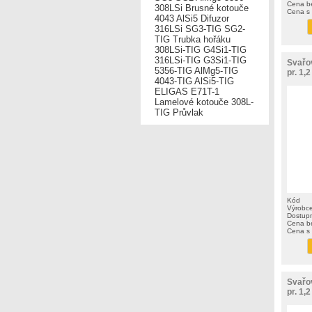
Cena b
308LSi
Brusné kotouče
Cena s
4043
AlSi5
Difuzor
316LSi
SG3-TIG
SG2-
TIG
Trubka hořáku
308LSi-TIG
G4Si1-TIG
316LSi-TIG
G3Si1-TIG
Svařo
5356-TIG
AlMg5-TIG
pr. 1,
4043-TIG
AlSi5-TIG
ELIGAS
E71T-1
Lamelové kotouče
308L-
TIG
Průvlak
Kód
Výrobc
Dostup
Cena b
Cena s
Svařo
pr. 1,