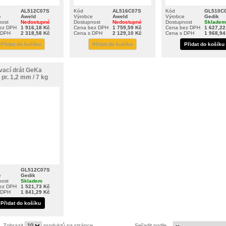
AL512C07S
Kód
AL516C07S
Kód
GL510C
e
Aweld
Výrobce
Aweld
Výrobce
Gedik
nost
Nedostupné
Dostupnost
Nedostupné
Dostupnost
Skladem
ez DPH
1 916,18 Kč
Cena bez DPH
1 759,59 Kč
Cena bez DPH
1 627,22
 DPH
2 318,58 Kč
Cena s DPH
2 129,10 Kč
Cena s DPH
1 968,94
Přidat do košíku
Přidat do košíku
Přidat do košíku
vací drát GeKa
pr. 1,2 mm / 7 kg
GL512C07S
e
Gedik
nost
Skladem
ez DPH
1 521,73 Kč
 DPH
1 841,29 Kč
Přidat do košíku
Zobrazit
produktů na stránce
Seřadit podle