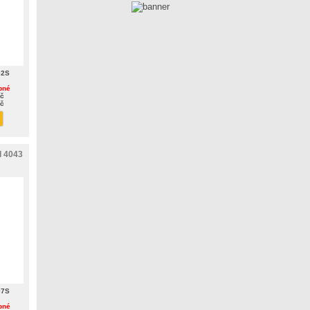
02S
pné
Kč
Kč
d 4043
07S
pné