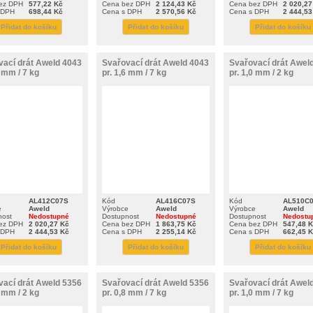
ez DPH
577,22 Kč
Cena bez DPH
2 124,43 Kč
Cena bez DPH
2 020,27
 DPH
698,44 Kč
Cena s DPH
2 570,56 Kč
Cena s DPH
2 444,53
Přidat do košíku
Přidat do košíku
Přidat do košíku
vací drát Aweld 4043
Svařovací drát Aweld 4043
Svařovací drát Awel
2 mm / 7 kg
pr. 1,6 mm / 7 kg
pr. 1,0 mm / 2 kg
AL412C07S
Kód
AL416C07S
Kód
AL510C
e
Aweld
Výrobce
Aweld
Výrobce
Aweld
nost
Nedostupné
Dostupnost
Nedostupné
Dostupnost
Nedostu
ez DPH
2 020,27 Kč
Cena bez DPH
1 863,75 Kč
Cena bez DPH
547,48 
 DPH
2 444,53 Kč
Cena s DPH
2 255,14 Kč
Cena s DPH
662,45 
Přidat do košíku
Přidat do košíku
Přidat do košíku
vací drát Aweld 5356
Svařovací drát Aweld 5356
Svařovací drát Awel
2 mm / 2 kg
pr. 0,8 mm / 7 kg
pr. 1,0 mm / 7 kg