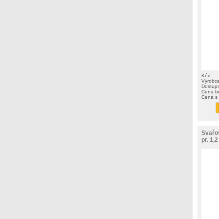
Kód
Výrobc
Dostup
Cena b
Cena s
Svařo
pr. 1,