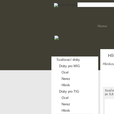
Home
>
Svařovací dráty
>
Dráty pro MIG
>
Hliník
KATEGORIE
Hl
Svařovací dráty
Hliníkov
Dráty pro MIG
Ocel
Nerez
Hliník
Svařo
Dráty pro TIG
pr. 0,
Ocel
Nerez
Hliník