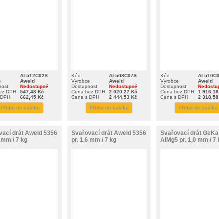
AL512C02S
Kód
AL508C07S
Kód
AL510C
e
Aweld
Výrobce
Aweld
Výrobce
Aweld
nost
Nedostupné
Dostupnost
Nedostupné
Dostupnost
Nedostu
ez DPH
547,48 Kč
Cena bez DPH
2 020,27 Kč
Cena bez DPH
1 916,18
 DPH
662,45 Kč
Cena s DPH
2 444,53 Kč
Cena s DPH
2 318,58
Přidat do košíku
Přidat do košíku
Přidat do košíku
vací drát Aweld 5356
Svařovací drát Aweld 5356
Svařovací drát GeKa
2 mm / 7 kg
pr. 1,6 mm / 7 kg
AlMg5 pr. 1,0 mm / 7 