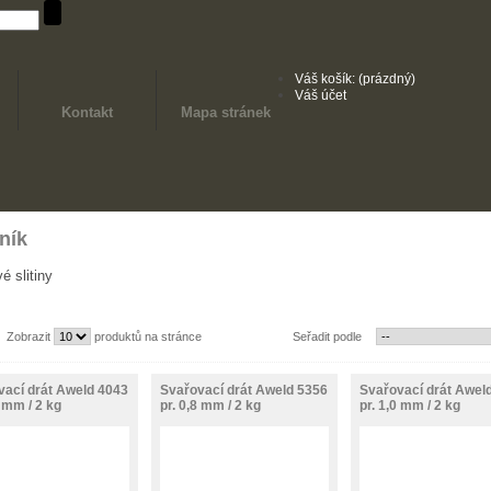
Váš košík:
(prázdný)
Váš účet
Kontakt
Mapa stránek
iník
é slitiny
Zobrazit
produktů na stránce
Seřadit podle
vací drát Aweld 4043
Svařovací drát Aweld 5356
Svařovací drát Awel
8 mm / 2 kg
pr. 0,8 mm / 2 kg
pr. 1,0 mm / 2 kg