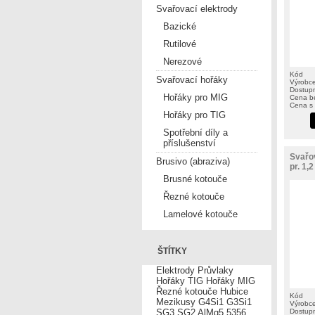
Svařovací elektrody
Bazické
Rutilové
Nerezové
Kód
Svařovací hořáky
Výrobc
Dostup
Hořáky pro MIG
Cena b
Cena s
Hořáky pro TIG
Spotřební díly a
příslušenství
Svařo
Brusivo (abraziva)
pr. 1,
Brusné kotouče
Řezné kotouče
Lamelové kotouče
ŠTÍTKY
Elektrody
Průvlaky
Hořáky TIG
Hořáky MIG
Řezné kotouče
Hubice
Kód
Mezikusy
G4Si1
G3Si1
Výrobc
SG3
SG2
AlMg5
5356
Dostup