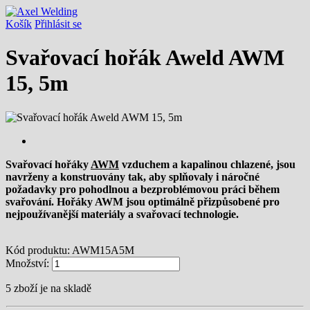
Košík
Přihlásit se
Svařovací hořák Aweld AWM
15, 5m
Svařovací hořáky
AWM
vzduchem a kapalinou chlazené, jsou
navrženy a konstruovány tak, aby splňovaly i náročné
požadavky pro pohodlnou a bezproblémovou práci během
svařování. Hořáky AWM jsou optimálně přizpůsobené pro
nejpoužívanější materiály a svařovací technologie.
Kód produktu:
AWM15A5M
Množství:
5
zboží je na skladě