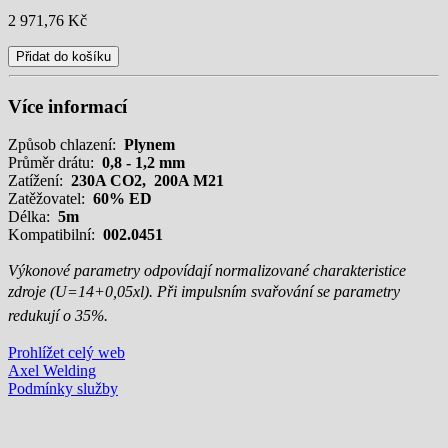
2 971,76 Kč
Přidat do košíku
Více informací
Způsob chlazení:
Plynem
Průměr drátu:
0,8 - 1,2 mm
Zatížení:
23
0A CO2, 200A M21
Zatěžovatel:
60% ED
Délka:
5m
Kompatibilní:
002.0451
Výkonové parametry odpovídají normalizované charakteristice
zdroje (U=14+0,05xl).
Při impulsním svařování se parametry
redukují o 35%.
Prohlížet celý web
Axel Welding
Podmínky služby