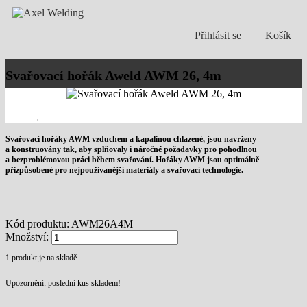
Přihlásit se
Košík
Svařovací hořák Aweld AWM 26, 4m
Svařovací hořáky
AWM
vzduchem a kapalinou chlazené, jsou navrženy
a konstruovány tak, aby splňovaly i náročné požadavky pro pohodlnou
a bezproblémovou práci během svařování. Hořáky AWM jsou optimálně
přizpůsobené pro nejpoužívanější materiály a svařovací technologie.
Kód produktu:
AWM26A4M
Množství:
1
produkt je na skladě
Upozornění: poslední kus skladem!