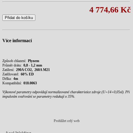
4 774,66 Kč
Přidat do košíku
Více informací
Způsob chlazení:
Plynem
Průměr drátu:
0,8 - 1,2 mm
Zatížení:
29
0A CO2, 260A M21
Zatěžovatel:
60% ED
Délka:
4m
Kompatibilní:
018.0063
Výkonové parametry odpovídají normalizované charakteristice zdroje (U=14+0,05xl).
Při
impulsním svařování se parametry redukují o 35%.
Prohlížet celý web