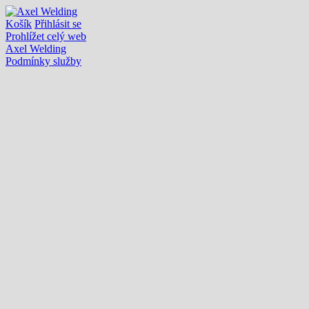
Košík
Přihlásit se
Prohlížet celý web
Axel Welding
Podmínky služby