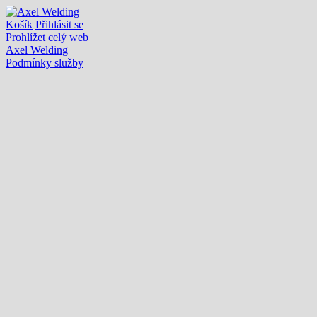
Košík
Přihlásit se
Prohlížet celý web
Axel Welding
Podmínky služby