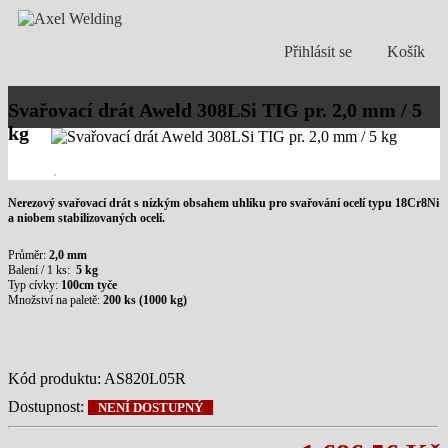
Přihlásit se
Košík
Svařovací drát Aweld 308LSi TIG pr. 2,0 mm / 5
kg
Nerezový svařovací drát s nízkým obsahem uhlíku pro svařování ocelí typu 18Cr8Ni
a niobem stabilizovaných ocelí.
Průměr:
2,0 mm
Balení / 1 ks:
5 kg
Typ cívky:
100cm tyče
Množství na paletě:
200 ks (1000 kg)
Kód produktu:
AS820L05R
Dostupnost:
NENÍ DOSTUPNÝ