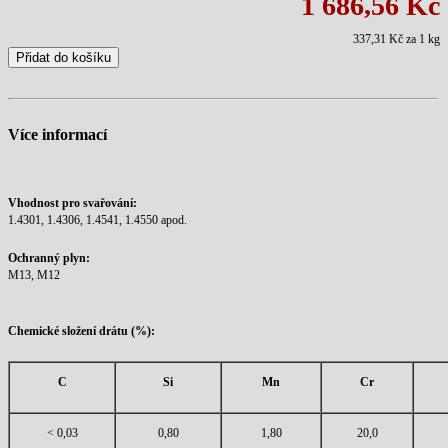
1 686,56 Kč
337,31 Kč
za 1 kg
Přidat do košíku
Více informací
Vhodnost pro svařování:
1.4301, 1.4306, 1.4541, 1.4550 apod.
Ochranný plyn:
M13, M12
Chemické složení drátu (%):
C
Si
Mn
Cr
< 0,03
0,80
1,80
20,0