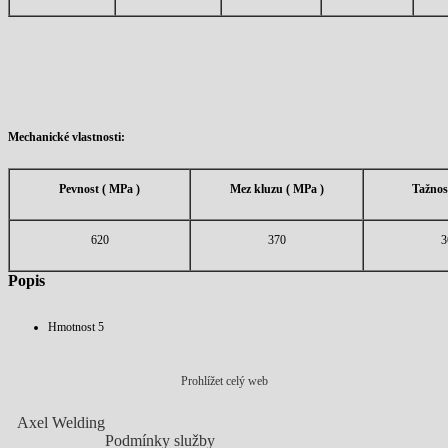
Mechanické vlastnosti:
Pevnost ( MPa )
Mez kluzu ( MPa )
Tažnos
620
370
3
Popis
Hmotnost
5
Prohlížet celý web
Axel Welding
Podmínky služby