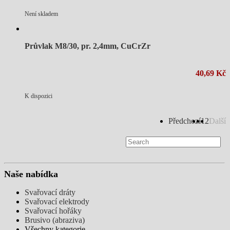
Není skladem
Průvlak M8/30, pr. 2,4mm, CuCrZr
40,69 Kč
K dispozici
Předchozí
1
2
Další
Naše nabídka
Svařovací dráty
Svařovací elektrody
Svařovací hořáky
Brusivo (abraziva)
Všechny kategorie