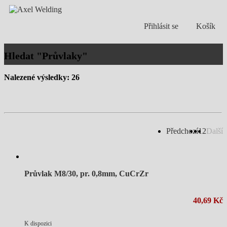
Přihlásit se
Košík
Hledat "Průvlaky"
Nalezené výsledky: 26
Předchozí
1
2
Další
Průvlak M8/30, pr. 0,8mm, CuCrZr
40,69 Kč
K dispozici