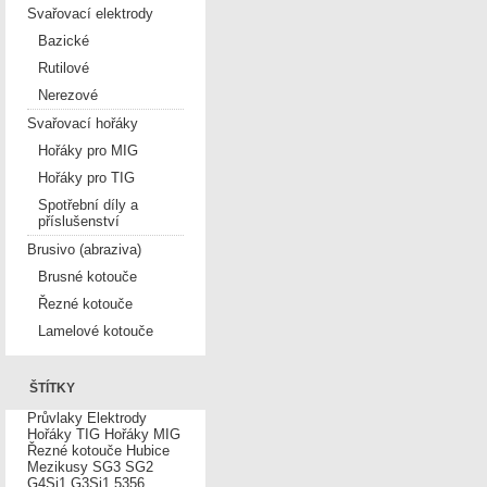
Svařovací elektrody
Bazické
Rutilové
Nerezové
Svařovací hořáky
Hořáky pro MIG
Hořáky pro TIG
Spotřební díly a
příslušenství
Brusivo (abraziva)
Brusné kotouče
Řezné kotouče
Lamelové kotouče
ŠTÍTKY
Průvlaky
Elektrody
Hořáky TIG
Hořáky MIG
Řezné kotouče
Hubice
Mezikusy
SG3
SG2
G4Si1
G3Si1
5356