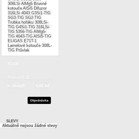
308LSi
AlMg5
Brusné
kotouče
AlSi5
Difuzor
316LSi
4043
G3Si1-TIG
SG3-TIG
SG2-TIG
Trubka hořáku
308LSi-
TIG
G4Si1-TIG
316LSi-
TIG
5356-TIG
AlMg5-
TIG
4043-TIG
AlSi5-TIG
ELIGAS
E71T-1
Lamelové kotouče
308L-
TIG
Průvlak
KOŠÍK
Produktů:
0
K úhradě
0,00 Kč
Objednávka
SLEVY
Aktuálně nejsou žádné slevy