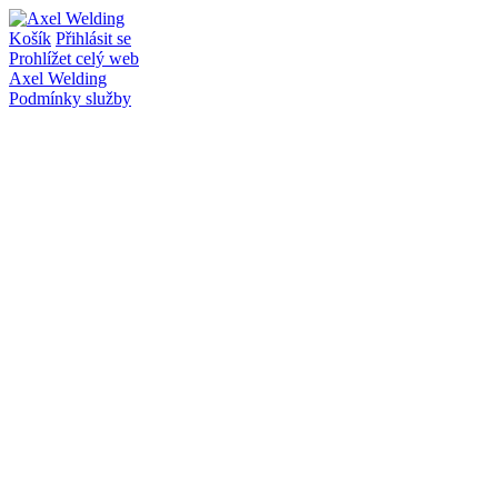
Košík
Přihlásit se
Prohlížet celý web
Axel Welding
Podmínky služby